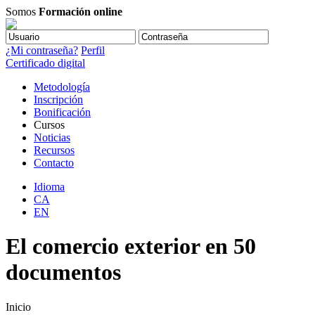
Somos
Formación online
¿Mi contraseña?
Perfil
Certificado digital
Metodología
Inscripción
Bonificación
Cursos
Noticias
Recursos
Contacto
Idioma
CA
EN
El comercio exterior en 50
documentos
Inicio