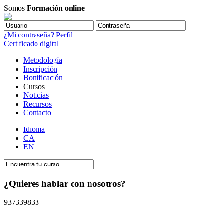
Somos
Formación online
¿Mi contraseña?
Perfil
Certificado digital
Metodología
Inscripción
Bonificación
Cursos
Noticias
Recursos
Contacto
Idioma
CA
EN
¿Quieres hablar con nosotros?
937339833