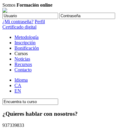
Somos
Formación online
¿Mi contraseña?
Perfil
Certificado digital
Metodología
Inscripción
Bonificación
Cursos
Noticias
Recursos
Contacto
Idioma
CA
EN
¿Quieres hablar con nosotros?
937339833